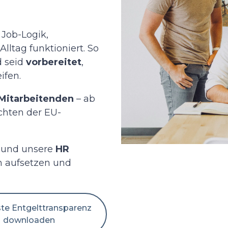
 Job-Logik,
ltag funktioniert. So
 seid
vorbereitet
,
ifen.
Mitarbeitenden
– ab
ichten der EU-
und unsere
HR
h aufsetzen und
ste Entgelttransparenz
downloaden