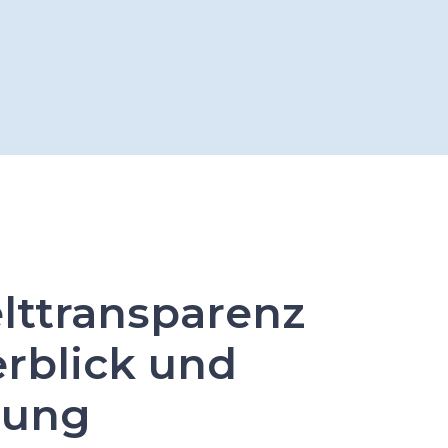
lttransparenz
erblick und
tung