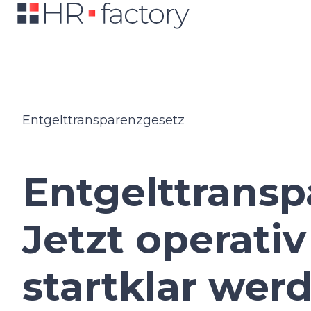
S
t
a
r
t
Entgelttransparenzgesetz
s
e
i
Entgelttransp
t
e
Jetzt operativ
startklar wer