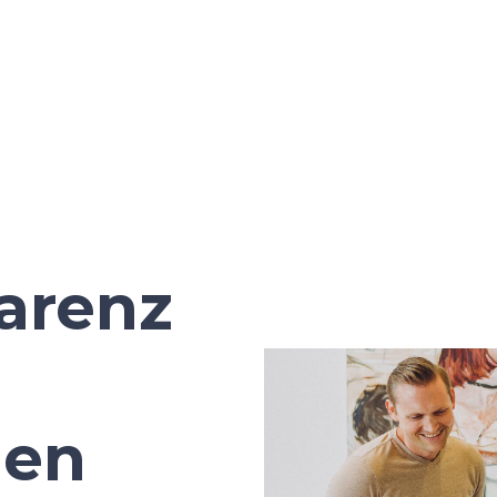
arenz
den